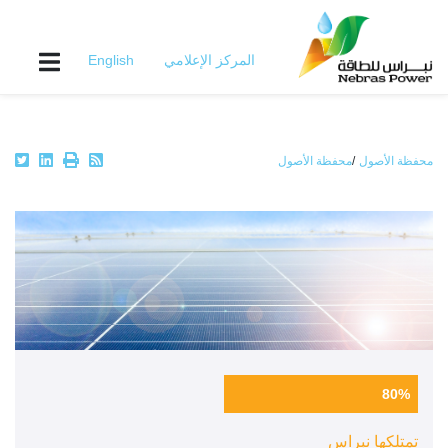
Skip
to
main
المركز الإعلامي
English
content
Breadcrumb
محفظة الأصول
محفظة الأصول
80%
تمتلكها نبراس